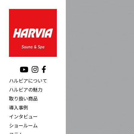
ハルビアについて
ハルビアの魅力
取り扱い商品
導入事例
サウナヒーター
インタビュー
個人住宅
デルタ3 ブラック
レ
ショールーム
ウォール4.5 ブラック
レ