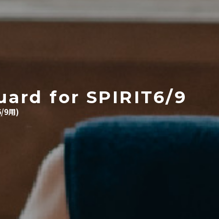
スペック一覧
アウトドアサウナ
レジェンドアウトドア
バレル
2
スペック一覧
uard for SPIRIT6/9
水風呂・ホットタブ
/9用)
コールドプランジ
PVCタブ
オリジナルタイニー カルト
コンフォートステディー M
レジェンドホットタブ
スペック一覧
カスタムメイドサウナ