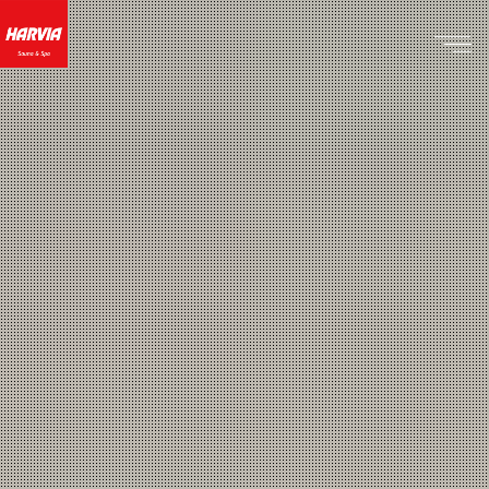
PRODUCTS
サウナヒーター
©HARVIA Sauna & Spa. All rights reserved.
インドアサウナ
アウトドアサウナ
水風呂・ホットタブ
カスタムメイドサウナ
コントローラー&パーツ