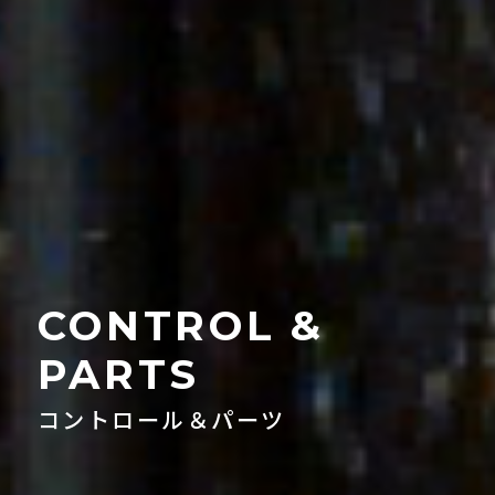
CONTROL &
PARTS
コントロール＆パーツ