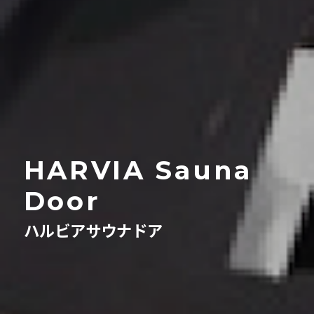
HARVIA Sauna
Door
ハルビアサウナドア