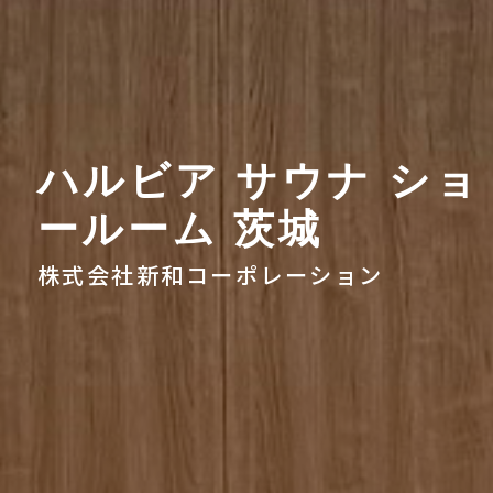
ハルビア サウナ ショ
ールーム 茨城
株式会社新和コーポレーション