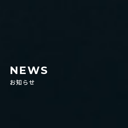
NEWS
お知らせ