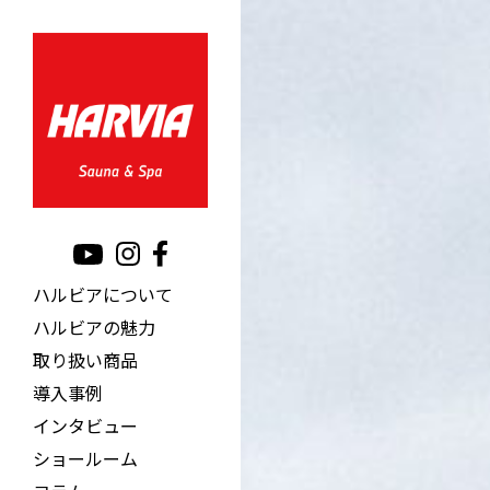
ハルビアについて
ハルビアの魅力
取り扱い商品
導入事例
サウナヒーター
インタビュー
個人住宅
デルタ3 ブラック
レ
ショールーム
ウォール4.5 ブラック
レ